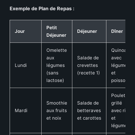
Exemple de Plan de Repas :
Petit
Jour
Déjeuner
Dîner
Déjeuner
Omelette
Quinoa
aux
Salade de
avec
Lundi
légumes
crevettes
légumes
(sans
(recette 1)
et
lactose)
poisson
Poulet
Smoothie
Salade de
grillé
Mardi
aux fruits
betteraves
avec riz
et noix
et carottes
et
légumes