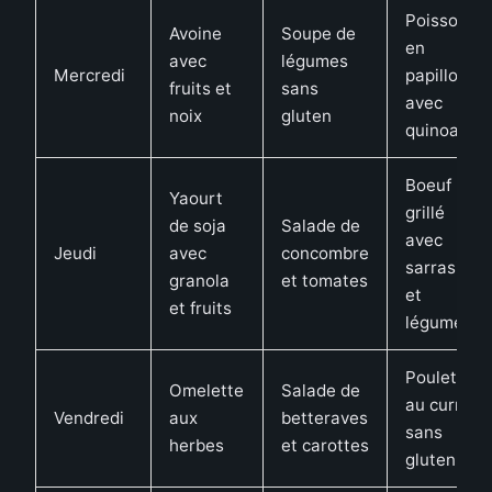
Poisson
Avoine
Soupe de
en
avec
légumes
Mercredi
papillote
fruits et
sans
avec
noix
gluten
quinoa
Boeuf
Yaourt
grillé
de soja
Salade de
avec
Jeudi
avec
concombre
sarrasin
granola
et tomates
et
et fruits
légumes
Poulet
Omelette
Salade de
au curry
Vendredi
aux
betteraves
sans
herbes
et carottes
gluten