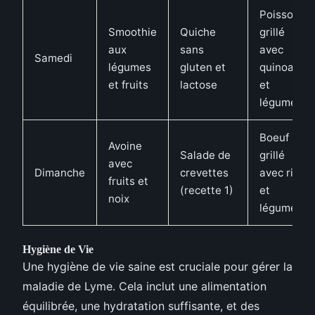
Poisson
Smoothie
Quiche
grillé
aux
sans
avec
Samedi
légumes
gluten et
quinoa
et fruits
lactose
et
légumes
Boeuf
Avoine
Salade de
grillé
avec
Dimanche
crevettes
avec riz
fruits et
(recette 1)
et
noix
légumes
Hygiène de Vie
Une hygiène de vie saine est cruciale pour gérer la
maladie de Lyme. Cela inclut une alimentation
équilibrée, une hydratation suffisante, et des